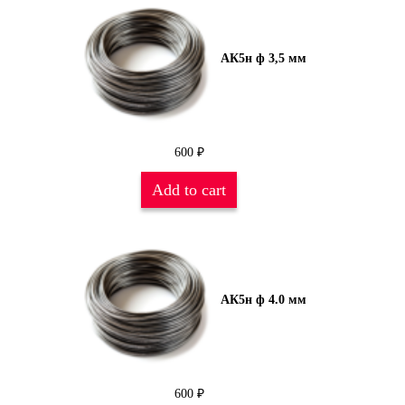
АК5н ф 3,5 мм
600
₽
Add to cart
АК5н ф 4.0 мм
600
₽