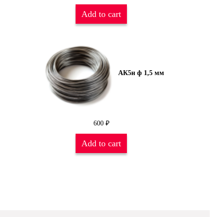
Add to cart
АК5н ф 1,5 мм
600
₽
Add to cart