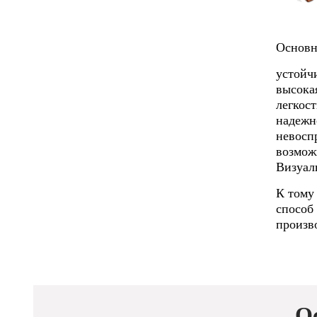
Основн
устойчи
высока
легкост
надежн
невосп
возмож
Визуал
К тому
способ
произво
О