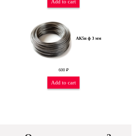
Add to cart
АК5н ф 3 мм
600
₽
Add to cart