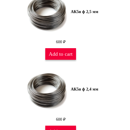
АК5н ф 2,5 мм
600
₽
Add to cart
АК5н ф 2,4 мм
600
₽