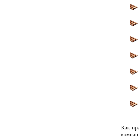
Как пр
компан