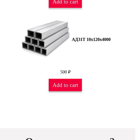
Add to cart
АД31Т 10х120х4000
500
₽
Add to cart