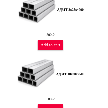
АД31Т 3х25х4000
500
₽
Add to cart
АД31Т 10х80х2500
500
₽