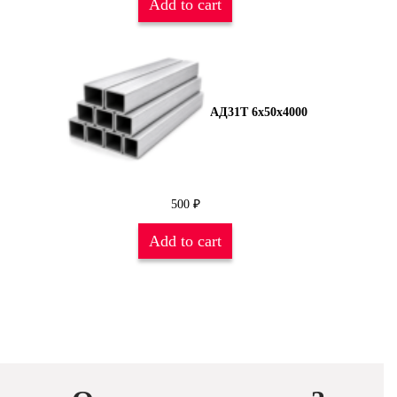
Add to cart
АД31Т 6х50х4000
500
₽
Add to cart