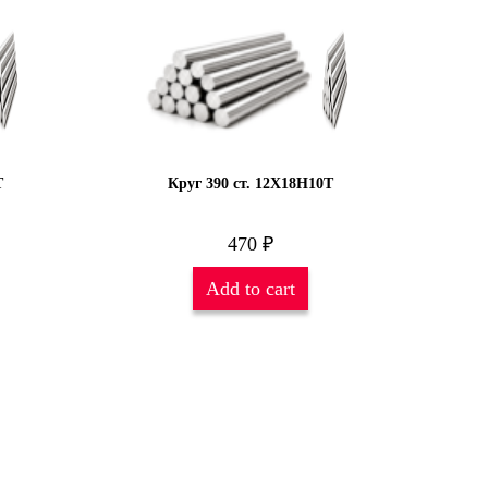
Т
Круг 390 ст. 12Х18Н10Т
470
₽
Add to cart