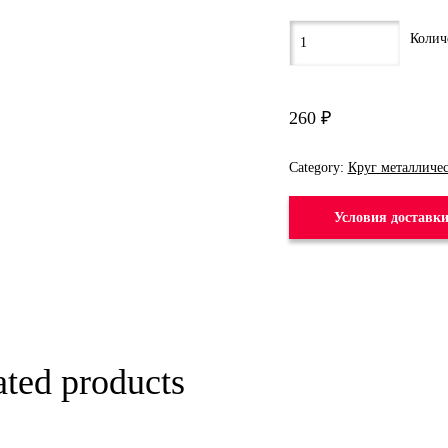
260
₽
Category:
Круг металличе
Условия доставк
ated products