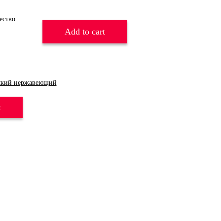
Add to cart
ский нержавеющий
и