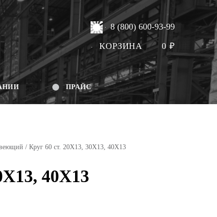
8 (800) 600-93-99
КОРЗИНА
0
₽
АНИИ
ПРАЙС
авеющий
/ Круг 60 ст. 20Х13, 30Х13, 40Х13
30Х13, 40Х13