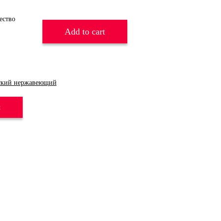
Add to cart
ский нержавеющий
и