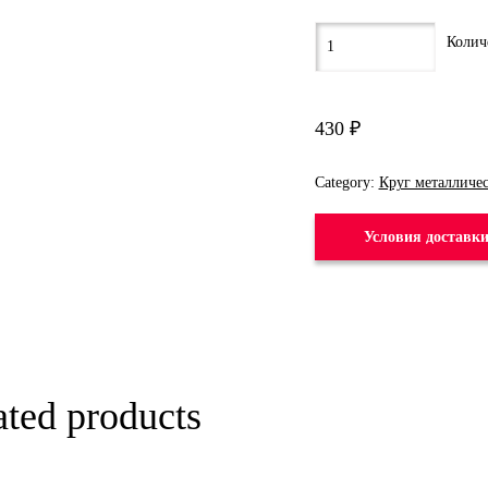
430
₽
Category:
Круг металличе
Условия доставк
ated products