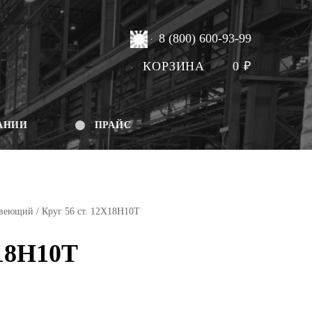
8 (800) 600-93-99
КОРЗИНА
0
₽
АНИИ
ПРАЙС
авеющий
/ Круг 56 ст. 12Х18Н10Т
Х18Н10Т