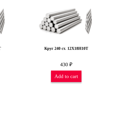
Т
Круг 240 ст. 12Х18Н10Т
430
₽
Add to cart