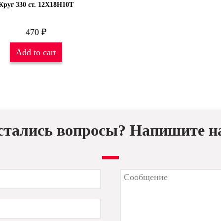
Круг 330 ст. 12Х18Н10Т
470
₽
Add to cart
стались вопросы? Напишите н