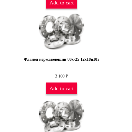
Add to cart
Фланец нержавеющий 80х-25 12х18н10т
3 100
₽
Add to cart