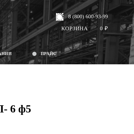
8 (800) 600-93-99
КОРЗИНА
0
₽
АНИИ
ПРАЙС
- 6 ф5