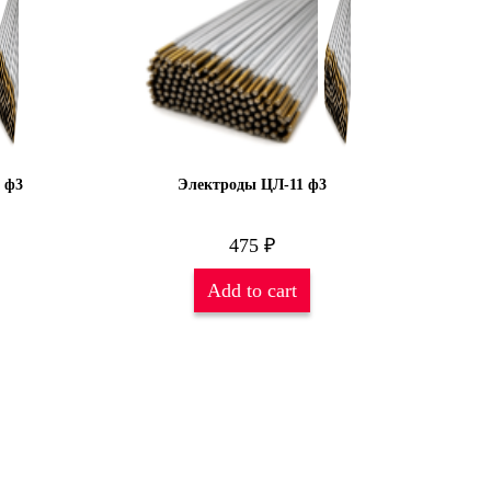
 ф3
Электроды ЦЛ-11 ф3
475
₽
Add to cart