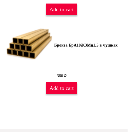
Add to cart
Бронза БрА10Ж3Мц1,5 в чушках
380
₽
Add to cart