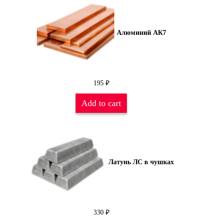
Алюминий АК7
195
₽
Add to cart
Латунь ЛС в чушках
330
₽