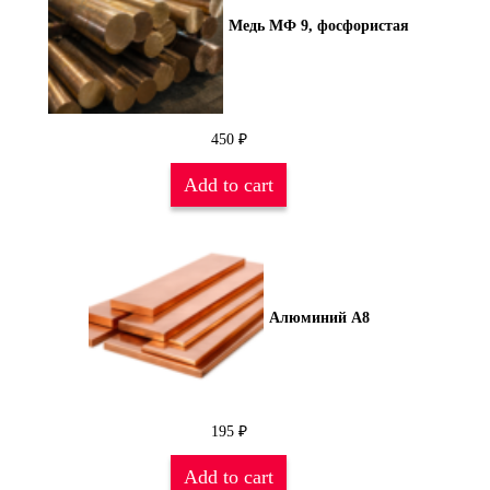
Медь МФ 9, фосфористая
450
₽
Add to cart
Алюминий А8
195
₽
Add to cart