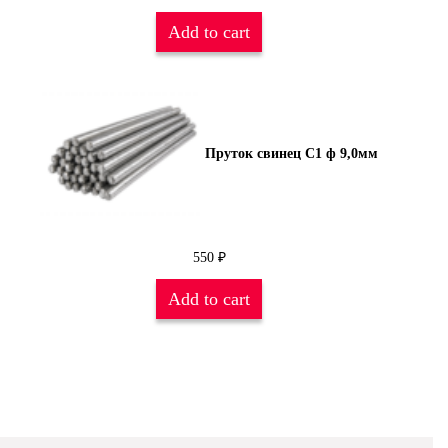
Add to cart
Пруток свинец С1 ф 9,0мм
550
₽
Add to cart