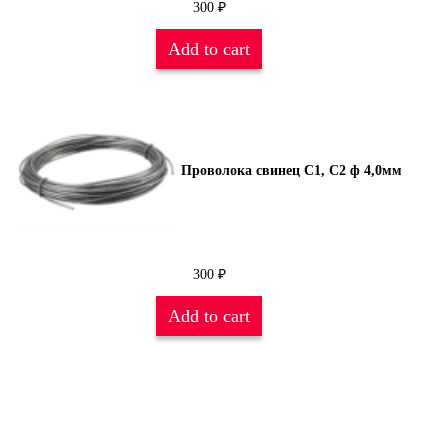
300
₽
Add to cart
Проволока свинец С1, С2 ф 4,0мм
300
₽
Add to cart