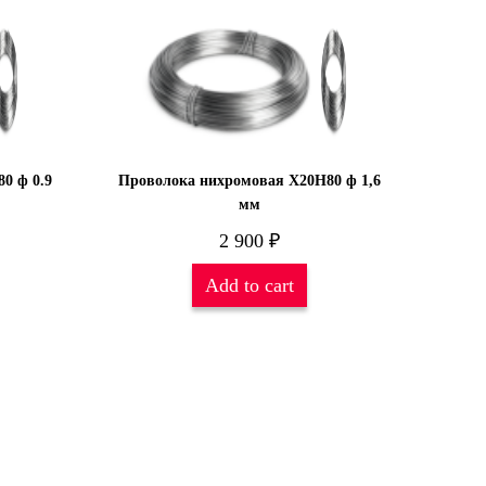
0 ф 0.9
Проволока нихромовая Х20Н80 ф 1,6
мм
2 900
₽
Add to cart