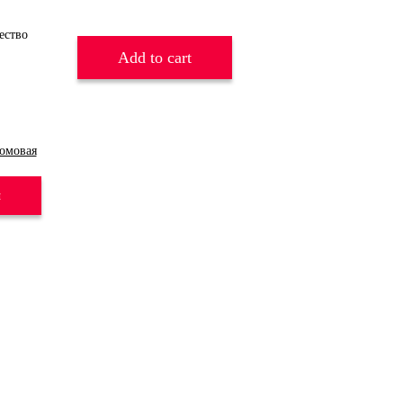
Add to cart
омовая
и