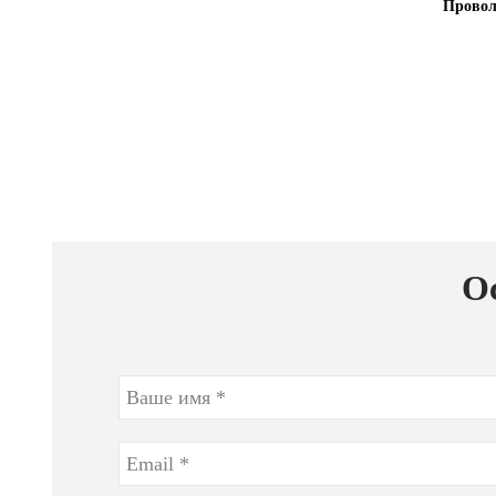
Провол
О