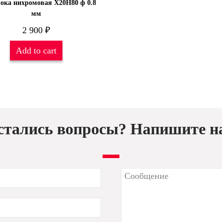
ока нихромовая Х20Н80 ф 0.8
мм
2 900
₽
Add to cart
стались вопросы? Напишите н