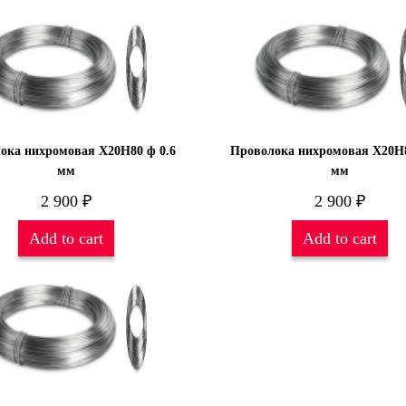
ока нихромовая Х20Н80 ф 0.6
Проволока нихромовая Х20Н8
мм
мм
2 900
₽
2 900
₽
Add to cart
Add to cart