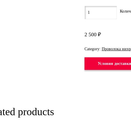
2 500
₽
Category:
Проволока нихр
Условия доставк
ated products