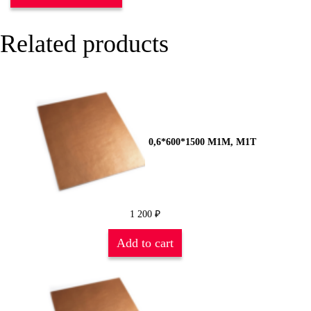
Related products
0,6*600*1500 М1М, М1Т
1 200
₽
Add to cart