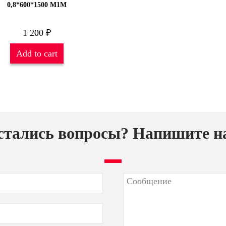
0,8*600*1500 М1М
1 200
₽
Add to cart
стались вопросы? Напишите н