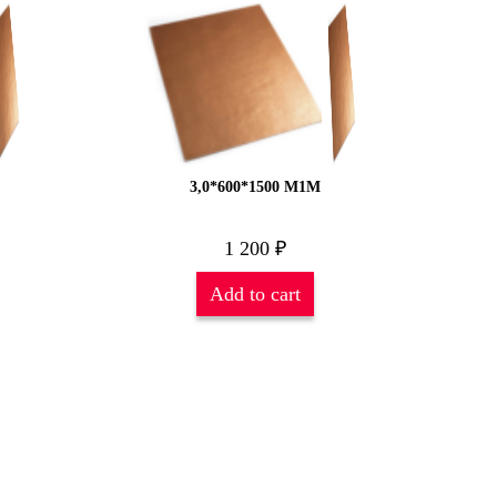
3,0*600*1500 М1М
1 200
₽
Add to cart