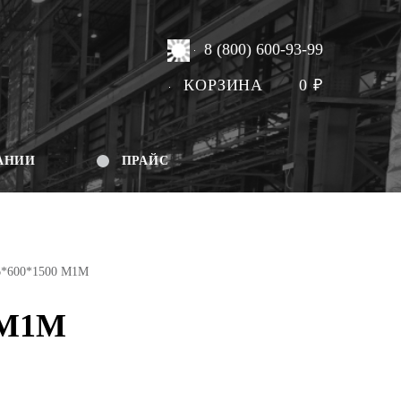
8 (800) 600-93-99
КОРЗИНА
0
₽
АНИИ
ПРАЙС
6*600*1500 М1М
 М1М