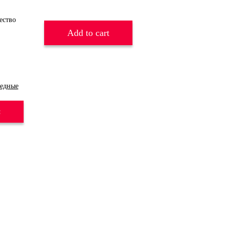
Add to cart
медные
и