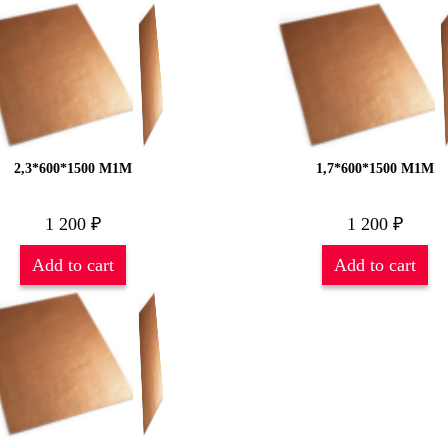
2,3*600*1500 М1М
1,7*600*1500 М1М
1 200
₽
1 200
₽
Add to cart
Add to cart