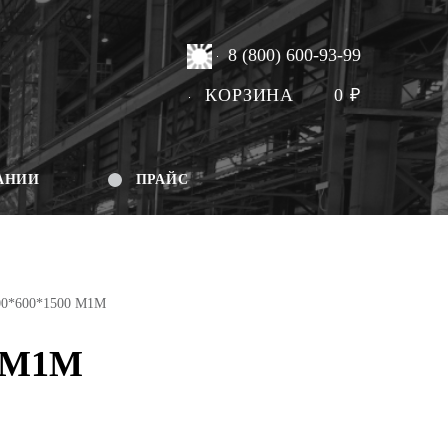
8 (800) 600-93-99
КОРЗИНА
0
₽
АНИИ
ПРАЙС
00*600*1500 М1М
0 М1М