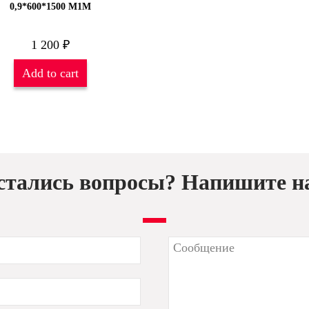
0,9*600*1500 М1М
1 200
₽
Add to cart
стались вопросы? Напишите н