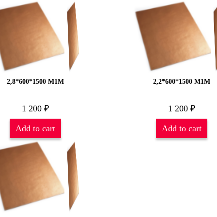
2,8*600*1500 М1М
2,2*600*1500 М1М
1 200
₽
1 200
₽
Add to cart
Add to cart