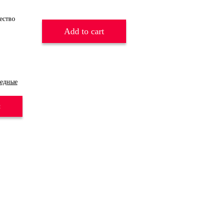
Add to cart
медные
и