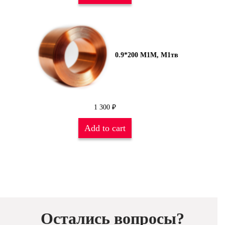
0.9*200 М1М, М1тв
1 300
₽
Add to cart
Остались вопросы?