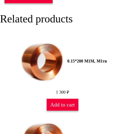
Related products
0.15*200 М1М, М1тв
1 300
₽
Add to cart