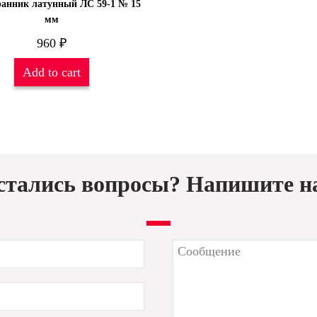
анник латунный ЛС 59-1 № 15
мм
960
₽
Add to cart
стались вопросы? Напишите н