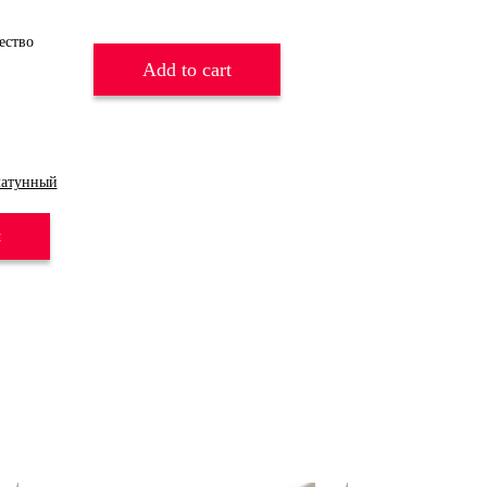
Add to cart
латунный
и