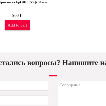
бронзовая БрОЦС 555 ф 50 мм
900
₽
Add to cart
стались вопросы? Напишите н