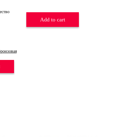
Add to cart
бронзовая
и