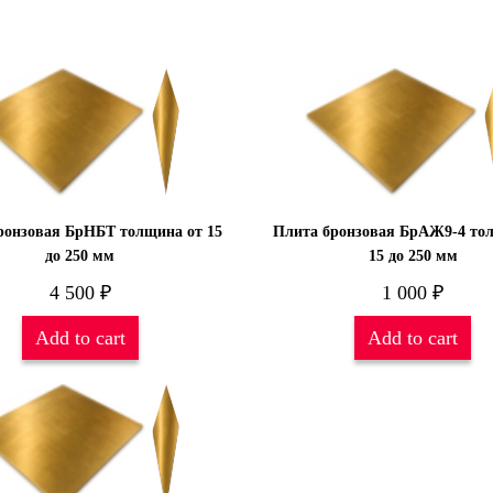
ронзовая БрНБТ толщина от 15
Плита бронзовая БрАЖ9-4 то
до 250 мм
15 до 250 мм
4 500
₽
1 000
₽
Add to cart
Add to cart