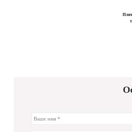
Плит
т
О