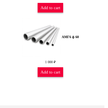
Add to cart
АМГ6 ф 60
1 000
₽
Add to cart