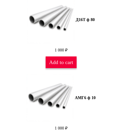
Д16Т ф 80
1 000
₽
Add to cart
АМГ6 ф 10
1 000
₽