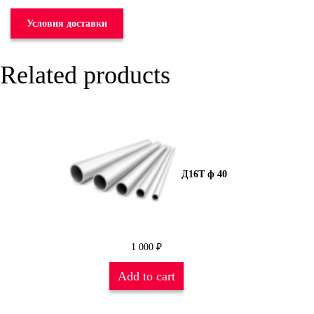
Условия доставки
Related products
Д16Т ф 40
1 000
₽
Add to cart