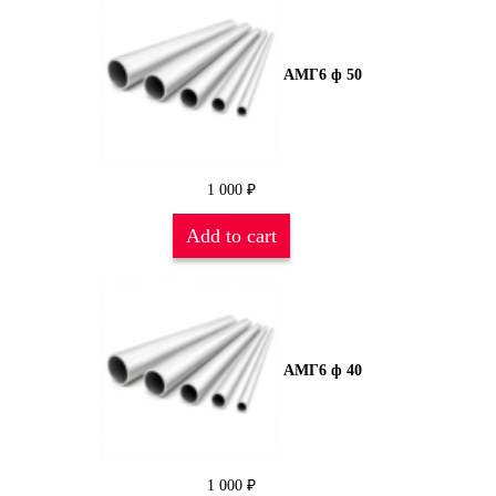
АМГ6 ф 50
1 000
₽
Add to cart
АМГ6 ф 40
1 000
₽