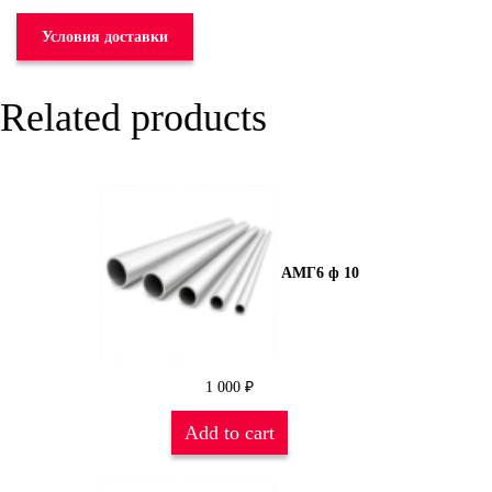
Условия доставки
Related products
АМГ6 ф 10
1 000
₽
Add to cart