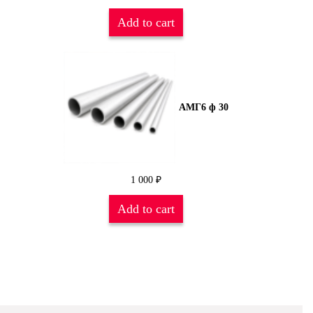
Add to cart
АМГ6 ф 30
1 000
₽
Add to cart