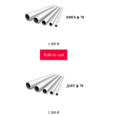
АМГ6 ф 70
1 000
₽
Add to cart
Д16Т ф 70
1 000
₽