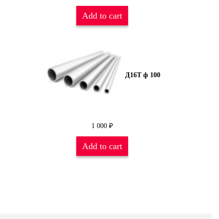
Add to cart
Д16Т ф 100
1 000
₽
Add to cart