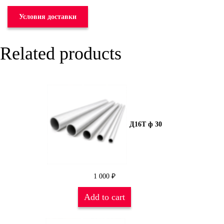
Условия доставки
Related products
Д16Т ф 30
1 000
₽
Add to cart