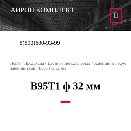
АЙРОН КОМПЛЕКТ
8(800)600-93-99
Home
/
Продукция
/
Цветной металлопрокат
/
Алюминий
/
Круг
алюминиевый
/ В95Т1 ф 32 мм
В95Т1 ф 32 мм