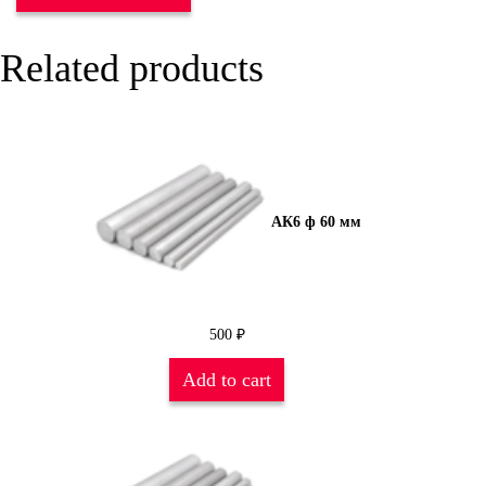
Related products
АК6 ф 60 мм
500
₽
Add to cart