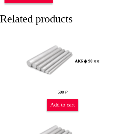
Related products
АК6 ф 90 мм
500
₽
Add to cart