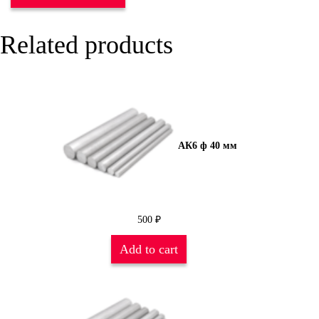
Related products
АК6 ф 40 мм
500
₽
Add to cart