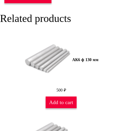
Related products
АК6 ф 130 мм
500
₽
Add to cart