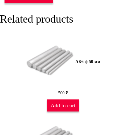
Related products
АК6 ф 50 мм
500
₽
Add to cart