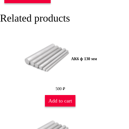
Related products
АК6 ф 130 мм
500
₽
Add to cart