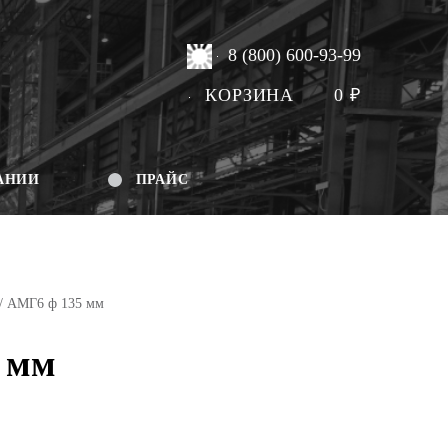
8 (800) 600-93-99
КОРЗИНА
0
₽
АНИИ
ПРАЙС
/ АМГ6 ф 135 мм
 мм