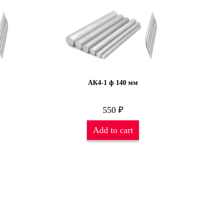
АК4-1 ф 140 мм
550
₽
Add to cart