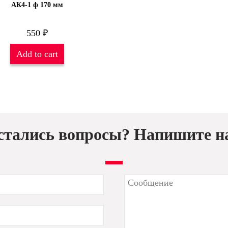
АК4-1 ф 170 мм
550
₽
Add to cart
стались вопросы? Напишите н