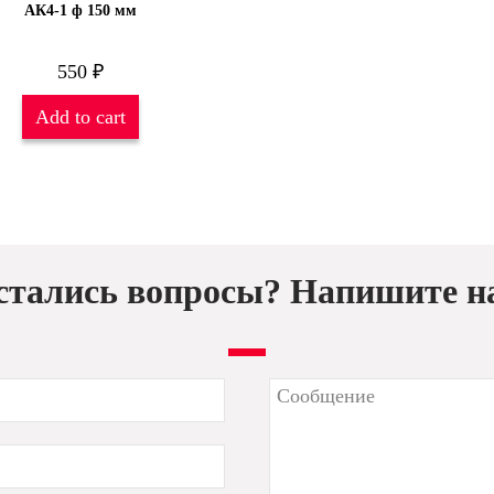
АК4-1 ф 150 мм
550
₽
Add to cart
стались вопросы? Напишите н