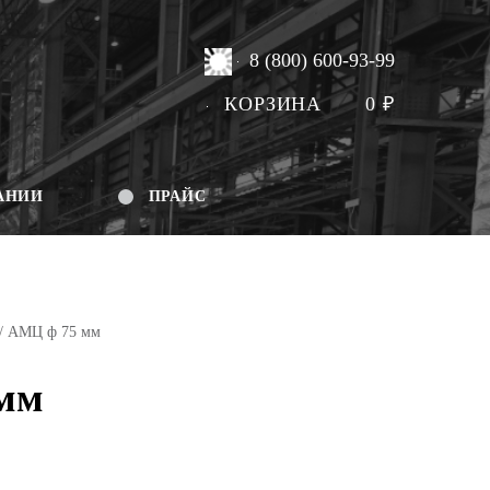
8 (800) 600-93-99
КОРЗИНА
0
₽
АНИИ
ПРАЙС
/ АМЦ ф 75 мм
мм