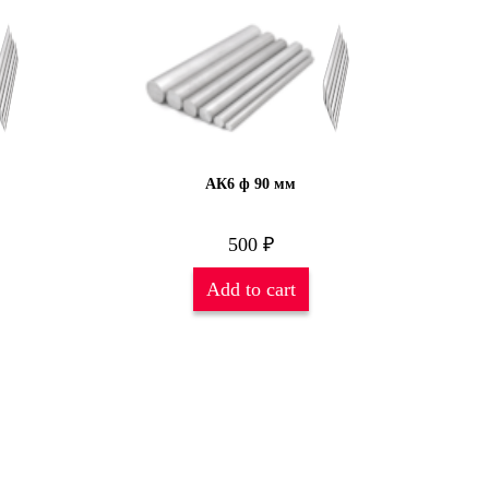
АК6 ф 90 мм
500
₽
Add to cart