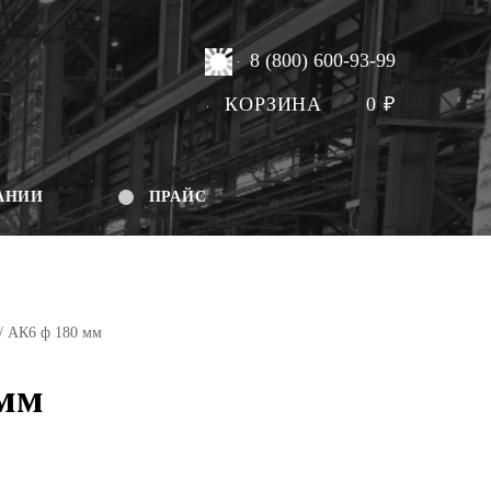
8 (800) 600-93-99
КОРЗИНА
0
₽
АНИИ
ПРАЙС
/ АК6 ф 180 мм
 мм