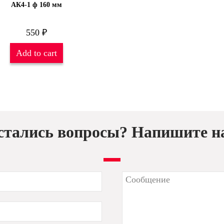
АК4-1 ф 160 мм
550
₽
Add to cart
стались вопросы? Напишите н