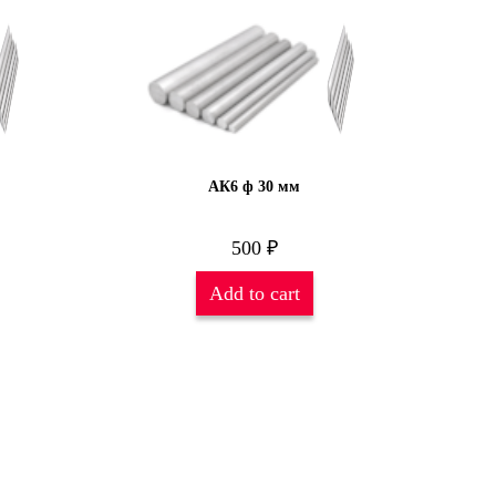
АК6 ф 30 мм
500
₽
Add to cart