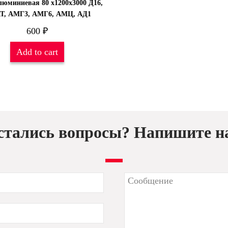
люминиевая 80 х1200х3000 Д16,
Т, АМГ3, АМГ6, АМЦ, АД1
600
₽
Add to cart
стались вопросы? Напишите н