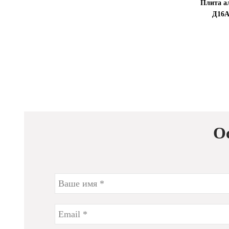
Плита а
Д16А
О