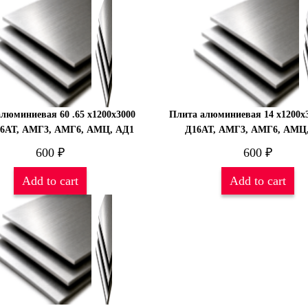
люминиевая 60 .65 х1200х3000
Плита алюминиевая 14 х1200х3
16АТ, АМГ3, АМГ6, АМЦ, АД1
Д16АТ, АМГ3, АМГ6, АМЦ
600
₽
600
₽
Add to cart
Add to cart