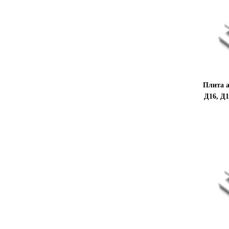
Плита а
Д16, Д