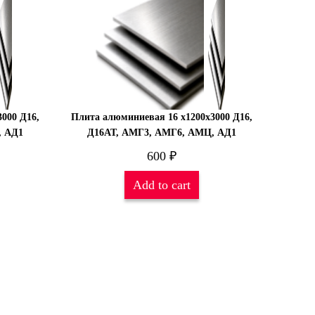
000 Д16,
Плита алюминиевая 16 х1200х3000 Д16,
, АД1
Д16АТ, АМГ3, АМГ6, АМЦ, АД1
600
₽
Add to cart