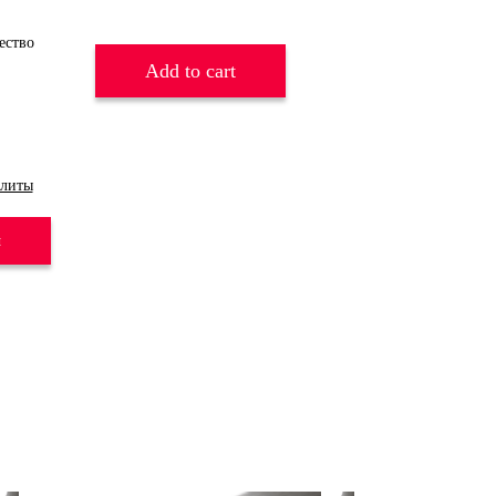
Add to cart
литы
и