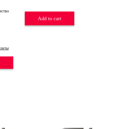
Add to cart
литы
и