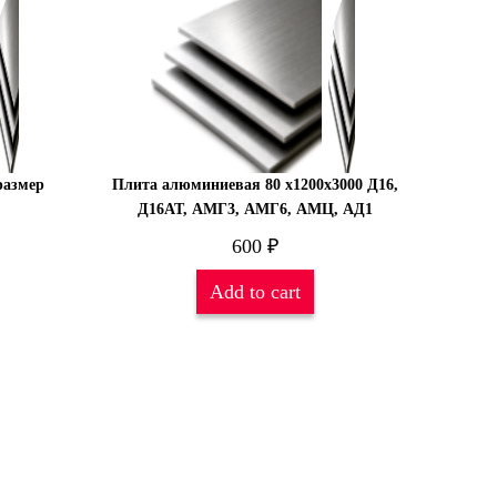
размер
Плита алюминиевая 80 х1200х3000 Д16,
Д16АТ, АМГ3, АМГ6, АМЦ, АД1
600
₽
Add to cart