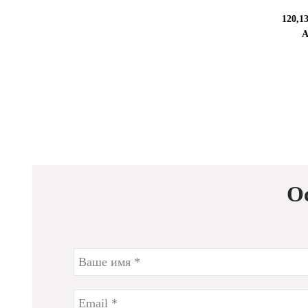
120,1
А
О