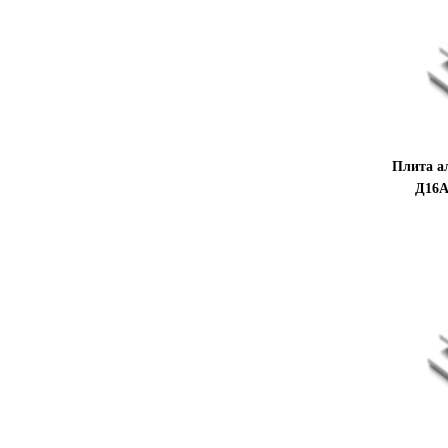
Плита а
Д16А