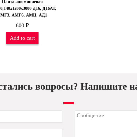
Плита алюминиевая
30,140х1200х3000 Д16, Д16АТ,
МГ3, АМГ6, АМЦ, АД1
600
₽
Add to cart
стались вопросы? Напишите н