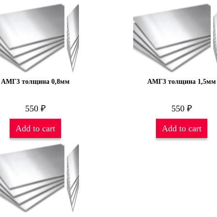
АМГ3 толщина 0,8мм
АМГ3 толщина 1,5мм
550
₽
550
₽
Add to cart
Add to cart