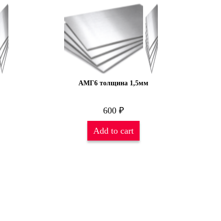
АМГ6 толщина 1,5мм
600
₽
Add to cart