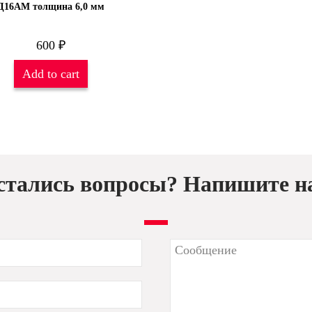
Д16АМ толщина 6,0 мм
600
₽
Add to cart
стались вопросы? Напишите н