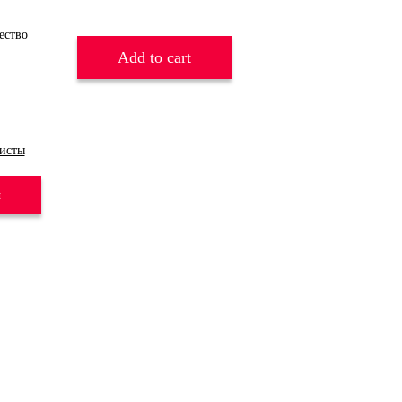
Add to cart
исты
и