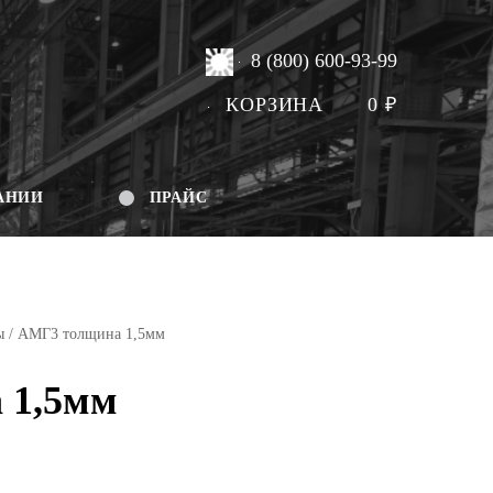
8 (800) 600-93-99
КОРЗИНА
0
₽
АНИИ
ПРАЙС
ы
/ АМГ3 толщина 1,5мм
 1,5мм