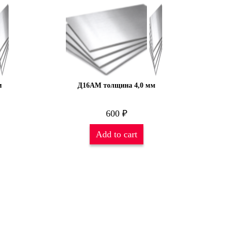
м
Д16АМ толщина 4,0 мм
600
₽
Add to cart