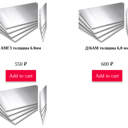
АМГ3 толщина 6.0мм
Д16АМ толщина 6,0 м
550
₽
600
₽
Add to cart
Add to cart