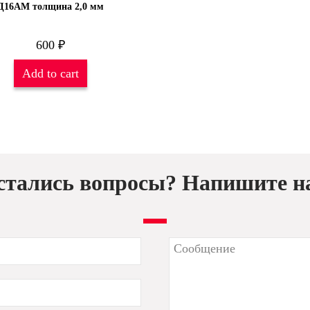
Д16АМ толщина 2,0 мм
600
₽
Add to cart
стались вопросы? Напишите н