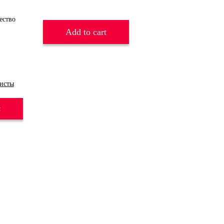
Add to cart
исты
и