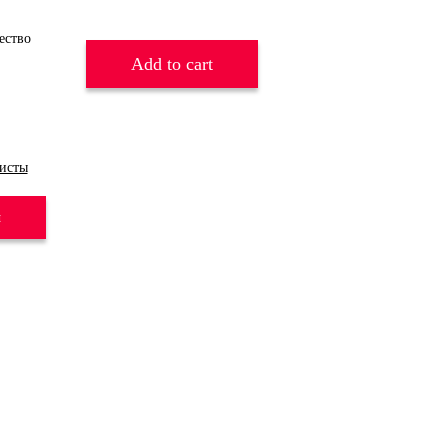
Add to cart
исты
и