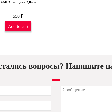
АМГ3 толщина 2,0мм
550
₽
Add to cart
стались вопросы? Напишите н