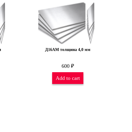
м
Д16АМ толщина 4,0 мм
600
₽
Add to cart