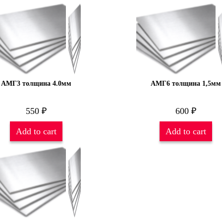
АМГ3 толщина 4.0мм
АМГ6 толщина 1,5мм
550
₽
600
₽
Add to cart
Add to cart