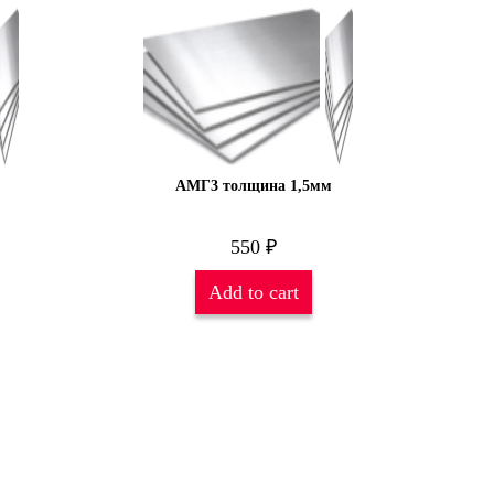
АМГ3 толщина 1,5мм
550
₽
Add to cart