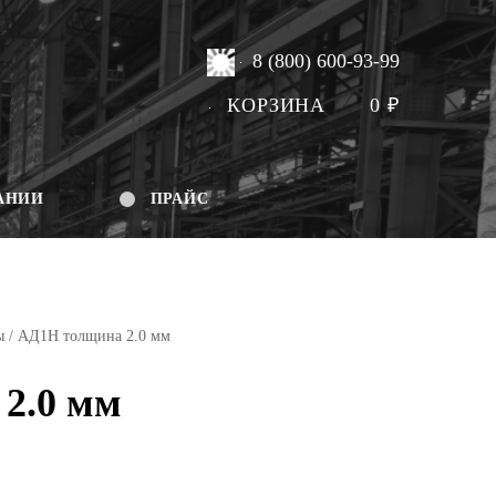
8 (800) 600-93-99
КОРЗИНА
0
₽
АНИИ
ПРАЙС
ы
/ АД1Н толщина 2.0 мм
2.0 мм