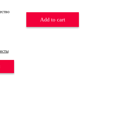
Add to cart
исты
и