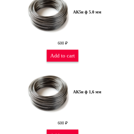
АК5н ф 5.0 мм
600
₽
Add to cart
АК5н ф 1,6 мм
600
₽