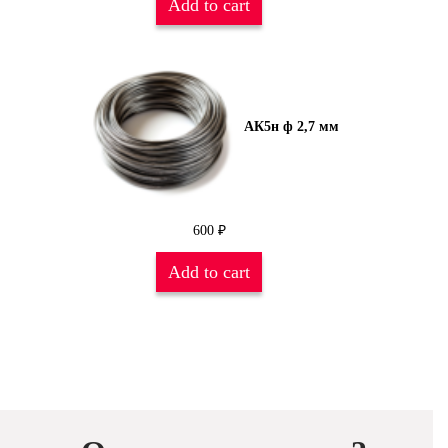
Add to cart
АК5н ф 2,7 мм
600
₽
Add to cart