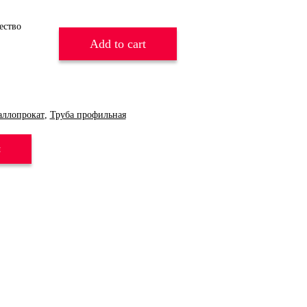
Add to cart
аллопрокат
,
Труба профильная
и