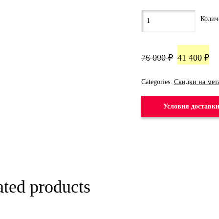
76 000
₽
41 400
₽
Categories:
Скидки на мет
Условия доставк
ated products