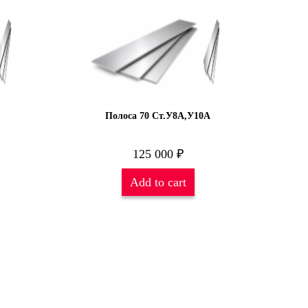
Полоса 70 Ст.У8А,У10А
125 000
₽
Add to cart