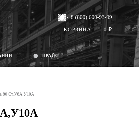
8 (800) 600-93-99
КОРЗИНА
0
₽
АНИИ
ПРАЙС
а 80 Ст.У8А,У10А
8А,У10А